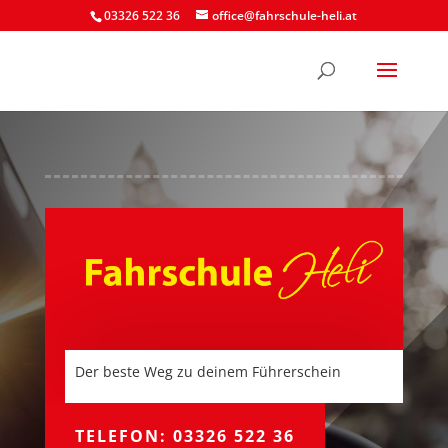
03326 522 36
office@fahrschule-heli.at
Der beste Weg zu deinem Führerschein
TELEFON: 03326 522 36