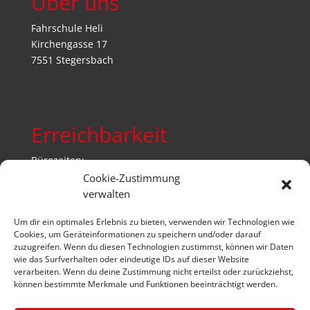
Über uns
Fahrschule Heli
Kirchengasse 17
7551 Stegersbach
Erreichbarkeit
Bürozeiten:
Mo bis Fr von 9 bis 12 und 14 bis 18 Uhr
Cookie-Zustimmung
Sa von 10 bis 12 Uhr
verwalten
Um dir ein optimales Erlebnis zu bieten, verwenden wir Technologien wie
Telefon: 03326 522 36
Cookies, um Geräteinformationen zu speichern und/oder darauf
Email:
office@fahrschule-heli.at
zuzugreifen. Wenn du diesen Technologien zustimmst, können wir Daten
wie das Surfverhalten oder eindeutige IDs auf dieser Website
verarbeiten. Wenn du deine Zustimmung nicht erteilst oder zurückziehst,
können bestimmte Merkmale und Funktionen beeinträchtigt werden.